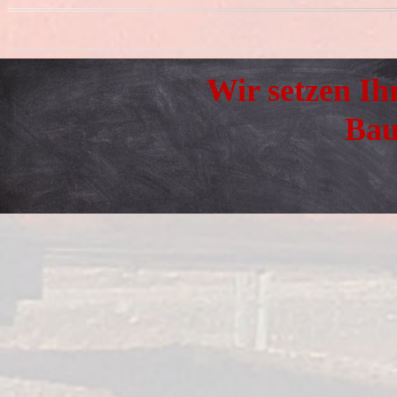
Wir setzen I
K
f
z