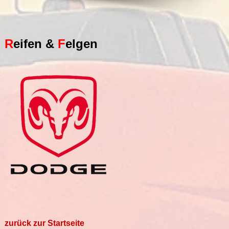
R
eifen
&
F
elgen
zurück zur Startseite